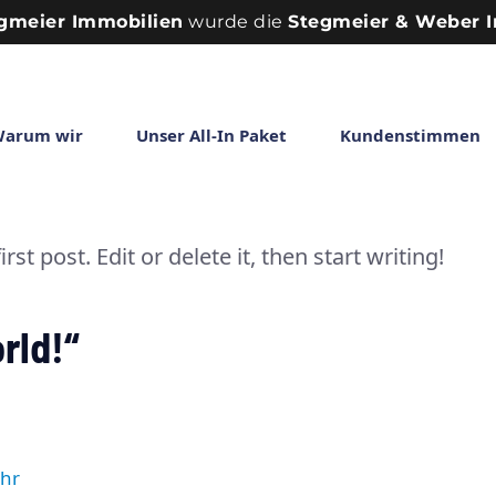
gmeier Immobilien
wurde die
Stegmeier & Weber 
arum wir
Unser All-In Paket
Kundenstimmen
t post. Edit or delete it, then start writing!
rld!“
Uhr