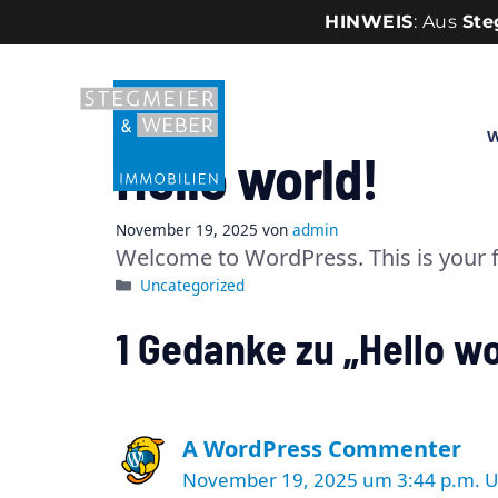
Zum Inhalt springen
Skip to content
HINWEIS
: Aus
Ste
W
Hello world!
November 19, 2025
von
admin
Welcome to WordPress. This is your firs
Kategorien
Uncategorized
1 Gedanke zu „Hello wo
A WordPress Commenter
November 19, 2025 um 3:44 p.m. 