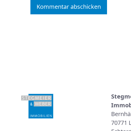
Stegm
Immob
Bernhä
70771 L